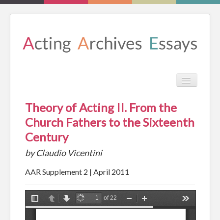
TPL_PROT
Search
Search
Theory of Acting II. From the
HOME
Church Fathers to the Sixteenth
Century
REVIEW
by Claudio Vicentini
ESSAYS
AAR Supplement 2 | April 2011
BOOKS
CATALOGUE