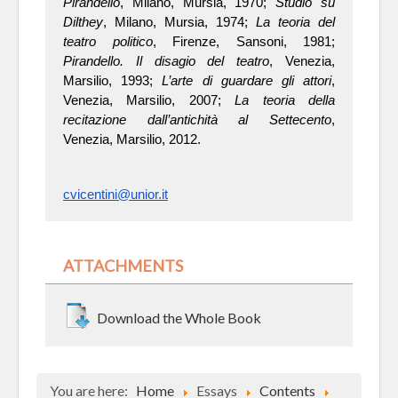
Pirandello
, Milano, Mursia, 1970; 
Studio su 
Dilthey
, Milano, Mursia, 1974; 
La teoria del 
teatro politico
, Firenze, Sansoni, 1981; 
Pirandello. Il disagio del teatro
, Venezia, 
Marsilio, 1993; 
L’arte di guardare gli attori
, 
Venezia, Marsilio, 2007; 
La teoria della 
recitazione dall’antichità al Settecento
, 
Venezia, Marsilio, 2012.
cvicentini@unior.it
ATTACHMENTS
Download the Whole Book
You are here:
Home
Essays
Contents