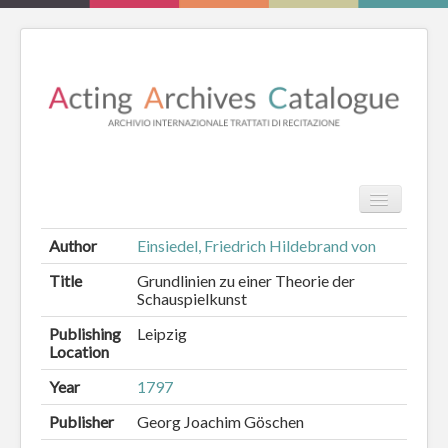
TPL_PROT
Search
Search
Author
Einsiedel, Friedrich Hildebrand von
HOME
Title
Grundlinien zu einer Theorie der
Schauspielkunst
REVIEW
Publishing
Leipzig
Location
ESSAYS
Year
1797
BOOKS
Publisher
Georg Joachim Göschen
CATALOGUE