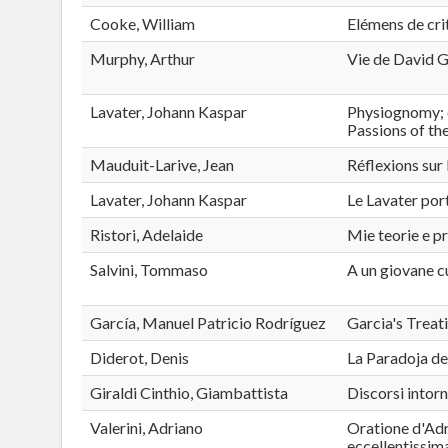
Cooke, William
Elémens de cri
Murphy, Arthur
Vie de David G
Lavater, Johann Kaspar
Physiognomy; o
Passions of th
Mauduit-Larive, Jean
Réflexions sur 
Lavater, Johann Kaspar
Le Lavater port
Ristori, Adelaide
Mie teorie e p
Salvini, Tommaso
A un giovane c
García, Manuel Patricio Rodríguez
Garcia's Treati
Diderot, Denis
La Paradoja de
Giraldi Cinthio, Giambattista
Discorsi intorn
Valerini, Adriano
Oratione d'Adr
eccellentissim