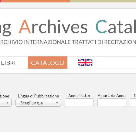
LIBRI
CATALOGO
Anno Esatto
A part. da Anno
F
zione
Lingua di Pubblicazione
- Scegli Lingua -