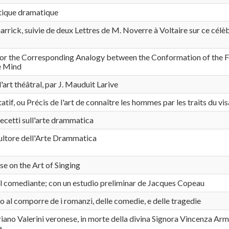
tique dramatique
arrick, suivie de deux Lettres de M. Noverre à Voltaire sur ce célè
r the Corresponding Analogy between the Conformation of the Fe
e Mind
l'art théâtral, par J. Mauduit Larive
atif, ou Précis de l'art de connaître les hommes par les traits du vi
recetti sull'arte drammatica
ultore dell'Arte Drammatica
se on the Art of Singing
l comediante; con un estudio preliminar de Jacques Copeau
o al comporre de i romanzi, delle comedie, e delle tragedie
iano Valerini veronese, in morte della divina Signora Vincenza Ar
a