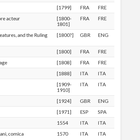
[1799]
FRA
FRE
bre acteur
[1800-
FRA
FRE
1801]
atures, and the Ruling
[1800?]
GBR
ENG
[1800]
FRA
FRE
sage
[1808]
FRA
FRE
[1888]
ITA
ITA
[1909-
ITA
ITA
1910]
[1924]
GBR
ENG
[1971]
ESP
SPA
1554
ITA
ITA
mani, comica
1570
ITA
ITA