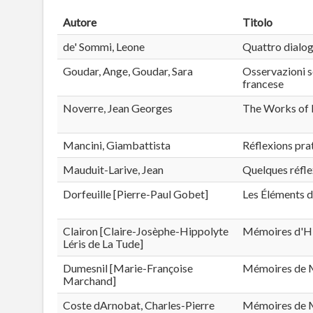
Autore
Titolo
de' Sommi, Leone
Quattro dialog
Goudar, Ange, Goudar, Sara
Osservazioni so
francese
Noverre, Jean Georges
The Works of 
Mancini, Giambattista
Réflexions prat
Mauduit-Larive, Jean
Quelques réfle
Dorfeuille [Pierre-Paul Gobet]
Les Éléments d
Clairon [Claire-Josèphe-Hippolyte
Mémoires d'Hip
Léris de La Tude]
Dumesnil [Marie-Françoise
Mémoires de M
Marchand]
Coste dArnobat, Charles-Pierre
Mémoires de M