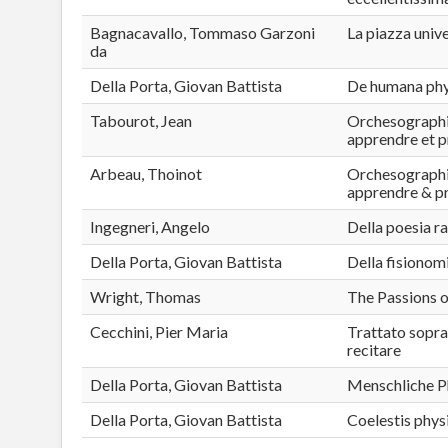
Bagnacavallo, Tommaso Garzoni
La piazza unive
da
Della Porta, Giovan Battista
De humana ph
Tabourot, Jean
Orchesographie
apprendre et p
Arbeau, Thoinot
Orchesographie
apprendre & pr
Ingegneri, Angelo
Della poesia r
Della Porta, Giovan Battista
Della fisionomi
Wright, Thomas
The Passions o
Cecchini, Pier Maria
Trattato sopra 
recitare
Della Porta, Giovan Battista
Menschliche 
Della Porta, Giovan Battista
Coelestis phys