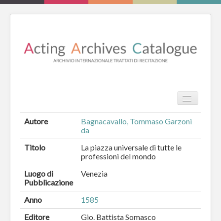
TPL_PROT
HOME
Autore
Bagnacavallo, Tommaso Garzoni
da
REVIEW
Titolo
La piazza universale di tutte le
ESSAYS
professioni del mondo
Luogo di
Venezia
LIBRI
Pubblicazione
CATALOGO
Anno
1585
Editore
Gio. Battista Somasco