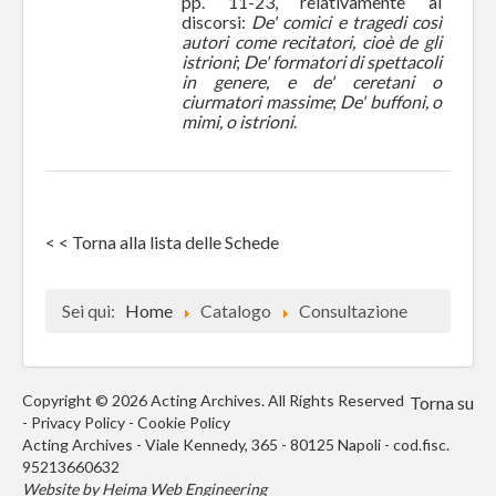
pp. 11-23, relativamente ai
discorsi:
De' comici e tragedi così
autori come recitatori, cioè de gli
istrioni
;
De' formatori di spettacoli
in genere, e de' ceretani o
ciurmatori massime
;
De' buffoni, o
mimi, o istrioni
.
< < Torna alla lista delle Schede
Sei qui:
Home
Catalogo
Consultazione
Copyright © 2026 Acting Archives. All Rights Reserved
Torna su
-
Privacy Policy
-
Cookie Policy
Acting Archives - Viale Kennedy, 365 - 80125 Napoli - cod.fisc.
95213660632
Website by
Heima Web Engineering