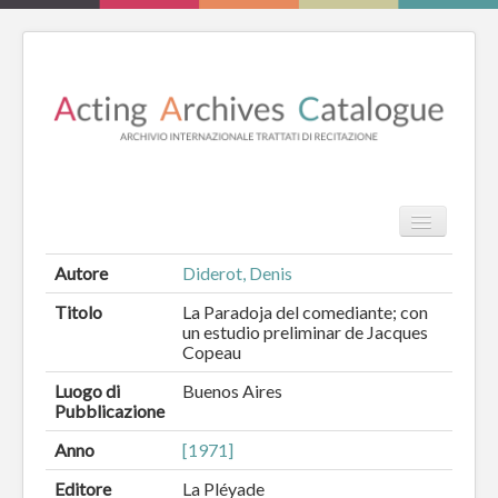
TPL_PROT
HOME
Autore
Diderot, Denis
REVIEW
Titolo
La Paradoja del comediante; con
un estudio preliminar de Jacques
ESSAYS
Copeau
Luogo di
Buenos Aires
LIBRI
Pubblicazione
CATALOGO
Anno
[1971]
Editore
La Pléyade