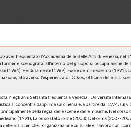
o aver frequentato l’Accademia delle Belle Arti di Venezia, nel 
former e scenografa, all’interno del gruppo si occupa anche dell
esse (1984), Perdutamente (1989), Fuore de mi medesmo (1991), L
mazione, attraverso l’esperienza di ‘Oikos, officina delle arti scen
sta. Negli anni Settanta frequenta a Venezia l’Università Internazio
tistica si concentra dapprima sul cinema e, a partire dal 1974, sul 
rincipalmente della regia, delle scene e delle musiche. Nel corso d
desmo (1991), La on so stato io me (2003), DeForma (2007-2009). A
delle arti sceniche’, l’organizzazione culturale e il lavoro con i carc