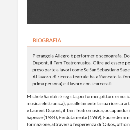
BIOGRAFIA
Pierangela Allegro è performer e scenografa. Dop
Dupont, il Tam Teatromusica. Oltre ad essere per
preso parte a lavori come Se San Sebastiano Sap
Al lavoro di ricerca teatrale ha affiancato la for
prima persona) e il lavoro con i carcerati.
Michele Sambin è regista, performer, pittore e musici
musica elettronica); parallelamente la sua ricerca ar
e Laurent Dupont, il Tam Teatromusica, occupandosi p
Sapesse (1984), Perdutamente (1989), Fuore de mi me
formazione, attraverso l’esperienza di ‘Oikos, officina 